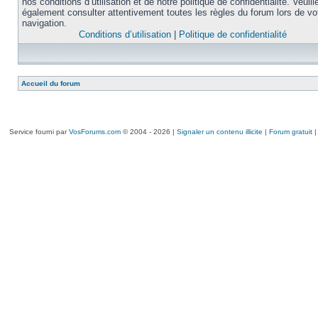
nos conditions d’utilisation et de notre politique de confidentialité. Veuill
également consulter attentivement toutes les règles du forum lors de vo
navigation.
Conditions d’utilisation
|
Politique de confidentialité
Accueil du forum
Service fourni par
VosForums.com
© 2004 - 2026 |
Signaler un contenu illicite
|
Forum gratuit