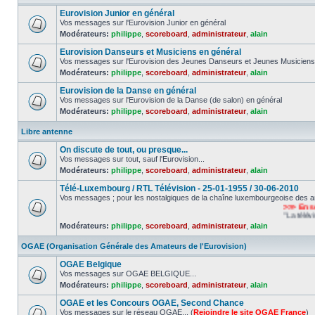
Eurovision Junior en général
Vos messages sur l'Eurovision Junior en général
Modérateurs:
philippe
,
scoreboard
,
administrateur
,
alain
Eurovision Danseurs et Musiciens en général
Vos messages sur l'Eurovision des Jeunes Danseurs et Jeunes Musiciens
Modérateurs:
philippe
,
scoreboard
,
administrateur
,
alain
Eurovision de la Danse en général
Vos messages sur l'Eurovision de la Danse (de salon) en général
Modérateurs:
philippe
,
scoreboard
,
administrateur
,
alain
Libre antenne
On discute de tout, ou presque...
Vos messages sur tout, sauf l'Eurovision...
Modérateurs:
philippe
,
scoreboard
,
administrateur
,
alain
Télé-Luxembourg / RTL Télévision - 25-01-1955 / 30-06-2010
Vos messages ; pour les nostalgiques de la chaîne luxembourgeoise des a
>>> En souv
"La télévisio
Modérateurs:
philippe
,
scoreboard
,
administrateur
,
alain
OGAE (Organisation Générale des Amateurs de l'Eurovision)
OGAE Belgique
Vos messages sur OGAE BELGIQUE...
Modérateurs:
philippe
,
scoreboard
,
administrateur
,
alain
OGAE et les Concours OGAE, Second Chance
Vos messages sur le réseau OGAE... (
Rejoindre le site OGAE France
)