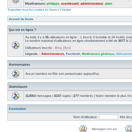
Modérateurs:
philippe
,
scoreboard
,
administrateur
,
alain
Supprimer tous les cookies du forum
|
L’équipe
Accueil du forum
Qui est en ligne ?
Au total, il y a
35
utilisateurs en ligne :: 1 inscrit, 0 invisible et 34 invités (
Le nombre maximal d’utilisateurs en ligne simultanément a été de
3077
le 2
Utilisateurs inscrits :
Bing [Bot]
Légende ::
Administrateurs
,
Facebook
,
Modérateurs généraux
,
Utilisateur
Anniversaires
Aucun membre ne fête son anniversaire aujourd’hui.
Statistiques
112063
messages |
6337
sujets |
277
membres | Notre membre le plus réc
Connexion
Nom d’utilisateur:
Mot de 
Messages non lus