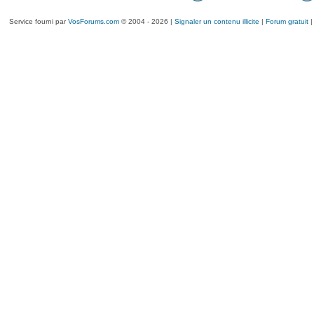
Service fourni par
VosForums.com
© 2004 - 2026 |
Signaler un contenu illicite
|
Forum gratuit