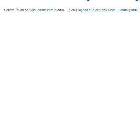
Service fourni par
VosForums.com
© 2004 - 2026 |
Signaler un contenu illicite
|
Forum gratuit