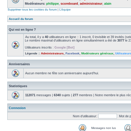
Modérateurs:
philippe
,
scoreboard
,
administrateur
,
alain
Supprimer tous les cookies du forum
|
L’équipe
Accueil du forum
Qui est en ligne ?
Au total, il y a
40
utilisateurs en ligne :: 1 inscrit, 0 invisible et 39 invités (
Le nombre maximal d’utilisateurs en ligne simultanément a été de
3077
le 2
Utilisateurs inscrits :
Google [Bot]
Légende ::
Administrateurs
,
Facebook
,
Modérateurs généraux
,
Utilisateur
Anniversaires
Aucun membre ne fête son anniversaire aujourd’hui.
Statistiques
112071
messages |
6340
sujets |
277
membres | Notre membre le plus réc
Connexion
Nom d’utilisateur:
Mot de 
Messages non lus