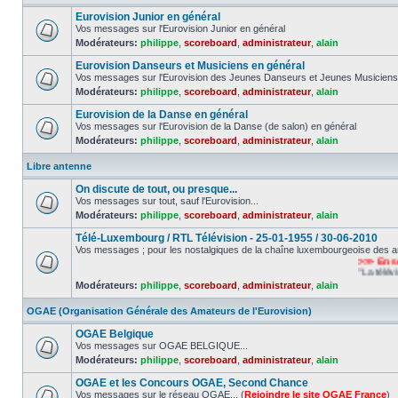
Eurovision Junior en général
Vos messages sur l'Eurovision Junior en général
Modérateurs:
philippe
,
scoreboard
,
administrateur
,
alain
Eurovision Danseurs et Musiciens en général
Vos messages sur l'Eurovision des Jeunes Danseurs et Jeunes Musiciens
Modérateurs:
philippe
,
scoreboard
,
administrateur
,
alain
Eurovision de la Danse en général
Vos messages sur l'Eurovision de la Danse (de salon) en général
Modérateurs:
philippe
,
scoreboard
,
administrateur
,
alain
Libre antenne
On discute de tout, ou presque...
Vos messages sur tout, sauf l'Eurovision...
Modérateurs:
philippe
,
scoreboard
,
administrateur
,
alain
Télé-Luxembourg / RTL Télévision - 25-01-1955 / 30-06-2010
Vos messages ; pour les nostalgiques de la chaîne luxembourgeoise des a
>>> En souv
"La télévisio
Modérateurs:
philippe
,
scoreboard
,
administrateur
,
alain
OGAE (Organisation Générale des Amateurs de l'Eurovision)
OGAE Belgique
Vos messages sur OGAE BELGIQUE...
Modérateurs:
philippe
,
scoreboard
,
administrateur
,
alain
OGAE et les Concours OGAE, Second Chance
Vos messages sur le réseau OGAE... (
Rejoindre le site OGAE France
)