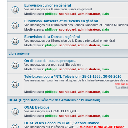
Eurovision Junior en général
Vos messages sur l'Eurovision Junior en général
Modérateurs:
philippe
,
scoreboard
,
administrateur
,
alain
Eurovision Danseurs et Musiciens en général
Vos messages sur l'Eurovision des Jeunes Danseurs et Jeunes Musiciens
Modérateurs:
philippe
,
scoreboard
,
administrateur
,
alain
Eurovision de la Danse en général
Vos messages sur l'Eurovision de la Danse (de salon) en général
Modérateurs:
philippe
,
scoreboard
,
administrateur
,
alain
Libre antenne
On discute de tout, ou presque...
Vos messages sur tout, sauf l'Eurovision...
Modérateurs:
philippe
,
scoreboard
,
administrateur
,
alain
Télé-Luxembourg / RTL Télévision - 25-01-1955 / 30-06-2010
Vos messages ; pour les nostalgiques de la chaîne luxembourgeoise des a
>>> En souv
"La télévisio
Modérateurs:
philippe
,
scoreboard
,
administrateur
,
alain
OGAE (Organisation Générale des Amateurs de l'Eurovision)
OGAE Belgique
Vos messages sur OGAE BELGIQUE...
Modérateurs:
philippe
,
scoreboard
,
administrateur
,
alain
OGAE et les Concours OGAE, Second Chance
Vos messages sur le réseau OGAE... (
Rejoindre le site OGAE France
)