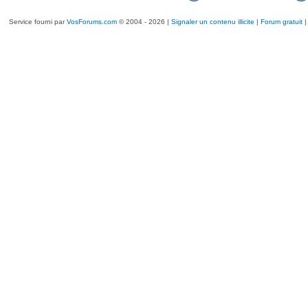
Service fourni par
VosForums.com
© 2004 - 2026 |
Signaler un contenu illicite
|
Forum gratuit