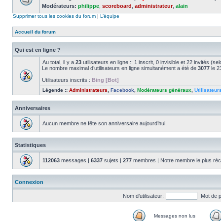
Modérateurs:
philippe
,
scoreboard
,
administrateur
,
alain
Supprimer tous les cookies du forum
|
L’équipe
Accueil du forum
Qui est en ligne ?
Au total, il y a
23
utilisateurs en ligne :: 1 inscrit, 0 invisible et 22 invités (
Le nombre maximal d’utilisateurs en ligne simultanément a été de
3077
le 2
Utilisateurs inscrits :
Bing [Bot]
Légende ::
Administrateurs
,
Facebook
,
Modérateurs généraux
,
Utilisateur
Anniversaires
Aucun membre ne fête son anniversaire aujourd’hui.
Statistiques
112063
messages |
6337
sujets |
277
membres | Notre membre le plus réc
Connexion
Nom d’utilisateur:
Mot de 
Messages non lus