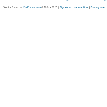
Service fourni par
VosForums.com
© 2004 - 2026 |
Signaler un contenu illicite
|
Forum gratuit