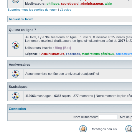
Modérateurs:
philippe
,
scoreboard
,
administrateur
,
alain
Supprimer tous les cookies du forum
|
L’équipe
Accueil du forum
Qui est en ligne ?
Au total, il y a
36
utilisateurs en ligne :: 1 inscrit, 0 invisible et 35 invités (
Le nombre maximal d’utilisateurs en ligne simultanément a été de
3077
le 2
Utilisateurs inscrits :
Bing [Bot]
Légende ::
Administrateurs
,
Facebook
,
Modérateurs généraux
,
Utilisateur
Anniversaires
Aucun membre ne fête son anniversaire aujourd’hui.
Statistiques
112063
messages |
6337
sujets |
277
membres | Notre membre le plus réc
Connexion
Nom d’utilisateur:
Mot de 
Messages non lus