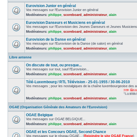
Eurovision Junior en général
Vos messages sur l'Eurovision Junior en général
Modérateurs:
philippe
,
scoreboard
,
administrateur
,
alain
Eurovision Danseurs et Musiciens en général
Vos messages sur l'Eurovision des Jeunes Danseurs et Jeunes Musiciens
Modérateurs:
philippe
,
scoreboard
,
administrateur
,
alain
Eurovision de la Danse en général
Vos messages sur l'Eurovision de la Danse (de salon) en général
Modérateurs:
philippe
,
scoreboard
,
administrateur
,
alain
Libre antenne
On discute de tout, ou presque...
Vos messages sur tout, sauf l'Eurovision...
Modérateurs:
philippe
,
scoreboard
,
administrateur
,
alain
Télé-Luxembourg / RTL Télévision - 25-01-1955 / 30-06-2010
Vos messages ; pour les nostalgiques de la chaîne luxembourgeoise des a
>>> En souv
"La télévisio
Modérateurs:
philippe
,
scoreboard
,
administrateur
,
alain
OGAE (Organisation Générale des Amateurs de l'Eurovision)
OGAE Belgique
Vos messages sur OGAE BELGIQUE...
Modérateurs:
philippe
,
scoreboard
,
administrateur
,
alain
OGAE et les Concours OGAE, Second Chance
Vos messages sur le réseau OGAE... (
Rejoindre le site OGAE France
)