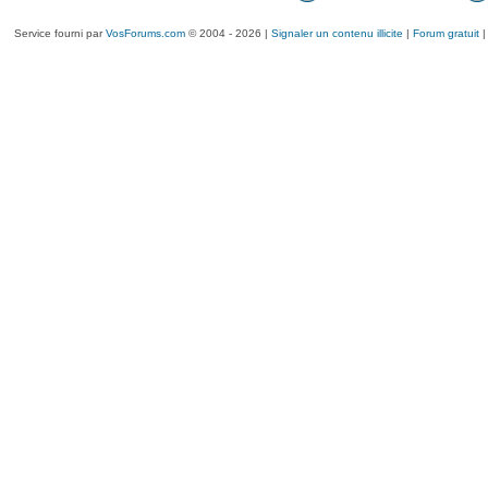
Service fourni par
VosForums.com
© 2004 - 2026 |
Signaler un contenu illicite
|
Forum gratuit