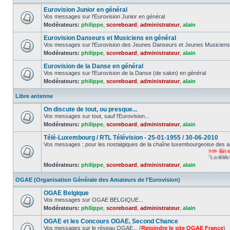
Eurovision Junior en général
Vos messages sur l'Eurovision Junior en général
Modérateurs:
philippe
,
scoreboard
,
administrateur
,
alain
Eurovision Danseurs et Musiciens en général
Vos messages sur l'Eurovision des Jeunes Danseurs et Jeunes Musiciens
Modérateurs:
philippe
,
scoreboard
,
administrateur
,
alain
Eurovision de la Danse en général
Vos messages sur l'Eurovision de la Danse (de salon) en général
Modérateurs:
philippe
,
scoreboard
,
administrateur
,
alain
Libre antenne
On discute de tout, ou presque...
Vos messages sur tout, sauf l'Eurovision...
Modérateurs:
philippe
,
scoreboard
,
administrateur
,
alain
Télé-Luxembourg / RTL Télévision - 25-01-1955 / 30-06-2010
Vos messages ; pour les nostalgiques de la chaîne luxembourgeoise des a
>>> En sou
"La télévisio
Modérateurs:
philippe
,
scoreboard
,
administrateur
,
alain
OGAE (Organisation Générale des Amateurs de l'Eurovision)
OGAE Belgique
Vos messages sur OGAE BELGIQUE...
Modérateurs:
philippe
,
scoreboard
,
administrateur
,
alain
OGAE et les Concours OGAE, Second Chance
Vos messages sur le réseau OGAE... (
Rejoindre le site OGAE France
)