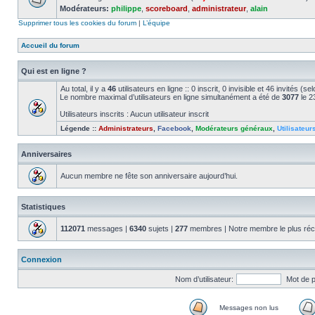
Modérateurs:
philippe
,
scoreboard
,
administrateur
,
alain
Supprimer tous les cookies du forum
|
L’équipe
Accueil du forum
Qui est en ligne ?
Au total, il y a
46
utilisateurs en ligne :: 0 inscrit, 0 invisible et 46 invités (
Le nombre maximal d’utilisateurs en ligne simultanément a été de
3077
le 2
Utilisateurs inscrits : Aucun utilisateur inscrit
Légende ::
Administrateurs
,
Facebook
,
Modérateurs généraux
,
Utilisateur
Anniversaires
Aucun membre ne fête son anniversaire aujourd’hui.
Statistiques
112071
messages |
6340
sujets |
277
membres | Notre membre le plus réc
Connexion
Nom d’utilisateur:
Mot de 
Messages non lus