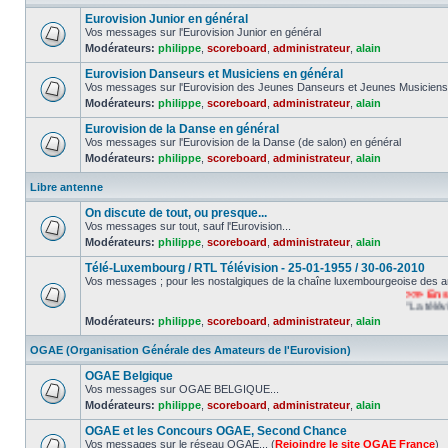
Eurovision Junior en général
Vos messages sur l'Eurovision Junior en général
Modérateurs:
philippe
,
scoreboard
,
administrateur
,
alain
Eurovision Danseurs et Musiciens en général
Vos messages sur l'Eurovision des Jeunes Danseurs et Jeunes Musiciens
Modérateurs:
philippe
,
scoreboard
,
administrateur
,
alain
Eurovision de la Danse en général
Vos messages sur l'Eurovision de la Danse (de salon) en général
Modérateurs:
philippe
,
scoreboard
,
administrateur
,
alain
Libre antenne
On discute de tout, ou presque...
Vos messages sur tout, sauf l'Eurovision...
Modérateurs:
philippe
,
scoreboard
,
administrateur
,
alain
Télé-Luxembourg / RTL Télévision - 25-01-1955 / 30-06-2010
Vos messages ; pour les nostalgiques de la chaîne luxembourgeoise des a
>>> En souv
"La télévisio
Modérateurs:
philippe
,
scoreboard
,
administrateur
,
alain
OGAE (Organisation Générale des Amateurs de l'Eurovision)
OGAE Belgique
Vos messages sur OGAE BELGIQUE...
Modérateurs:
philippe
,
scoreboard
,
administrateur
,
alain
OGAE et les Concours OGAE, Second Chance
Vos messages sur le réseau OGAE... (
Rejoindre le site OGAE France
)