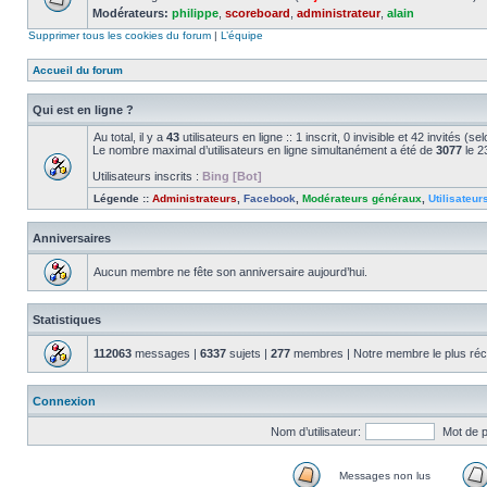
Modérateurs:
philippe
,
scoreboard
,
administrateur
,
alain
Supprimer tous les cookies du forum
|
L’équipe
Accueil du forum
Qui est en ligne ?
Au total, il y a
43
utilisateurs en ligne :: 1 inscrit, 0 invisible et 42 invités (
Le nombre maximal d’utilisateurs en ligne simultanément a été de
3077
le 2
Utilisateurs inscrits :
Bing [Bot]
Légende ::
Administrateurs
,
Facebook
,
Modérateurs généraux
,
Utilisateur
Anniversaires
Aucun membre ne fête son anniversaire aujourd’hui.
Statistiques
112063
messages |
6337
sujets |
277
membres | Notre membre le plus réc
Connexion
Nom d’utilisateur:
Mot de 
Messages non lus