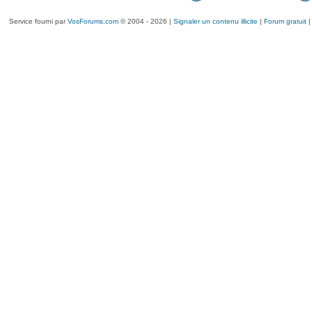
Service fourni par
VosForums.com
© 2004 - 2026 |
Signaler un contenu illicite
|
Forum gratuit