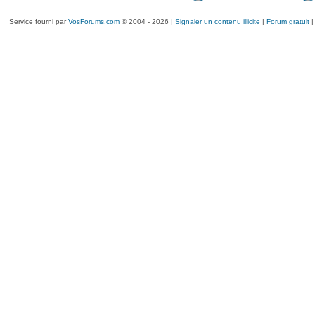
Service fourni par
VosForums.com
© 2004 - 2026 |
Signaler un contenu illicite
|
Forum gratuit