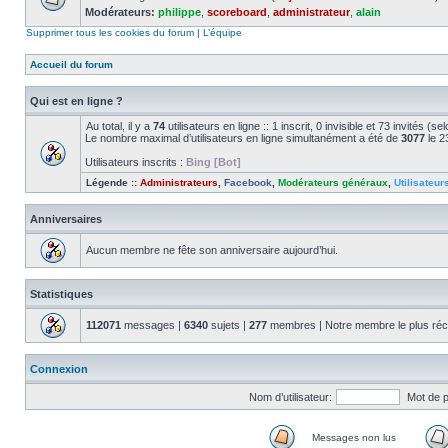
Modérateurs:
philippe
,
scoreboard
,
administrateur
,
alain
Supprimer tous les cookies du forum
|
L’équipe
Accueil du forum
Qui est en ligne ?
Au total, il y a
74
utilisateurs en ligne :: 1 inscrit, 0 invisible et 73 invités (
Le nombre maximal d’utilisateurs en ligne simultanément a été de
3077
le 2
Utilisateurs inscrits :
Bing [Bot]
Légende ::
Administrateurs
,
Facebook
,
Modérateurs généraux
,
Utilisateur
Anniversaires
Aucun membre ne fête son anniversaire aujourd’hui.
Statistiques
112071
messages |
6340
sujets |
277
membres | Notre membre le plus réc
Connexion
Nom d’utilisateur:
Mot de 
Messages non lus