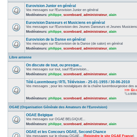
Eurovision Junior en général
Vos messages sur l'Eurovision Junior en général
Modérateurs:
philippe
,
scoreboard
,
administrateur
,
alain
Eurovision Danseurs et Musiciens en général
Vos messages sur l'Eurovision des Jeunes Danseurs et Jeunes Musiciens
Modérateurs:
philippe
,
scoreboard
,
administrateur
,
alain
Eurovision de la Danse en général
Vos messages sur l'Eurovision de la Danse (de salon) en général
Modérateurs:
philippe
,
scoreboard
,
administrateur
,
alain
Libre antenne
On discute de tout, ou presque...
Vos messages sur tout, sauf l'Eurovision...
Modérateurs:
philippe
,
scoreboard
,
administrateur
,
alain
Télé-Luxembourg / RTL Télévision - 25-01-1955 / 30-06-2010
Vos messages ; pour les nostalgiques de la chaîne luxembourgeoise des a
>>> En sou
"La télévisio
Modérateurs:
philippe
,
scoreboard
,
administrateur
,
alain
OGAE (Organisation Générale des Amateurs de l'Eurovision)
OGAE Belgique
Vos messages sur OGAE BELGIQUE...
Modérateurs:
philippe
,
scoreboard
,
administrateur
,
alain
OGAE et les Concours OGAE, Second Chance
Vos messages sur le réseau OGAE... (
Rejoindre le site OGAE France
)