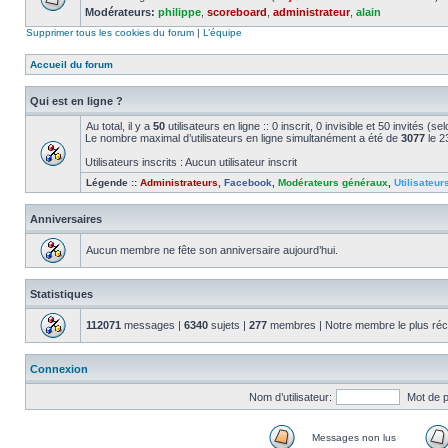
Modérateurs:
philippe
,
scoreboard
,
administrateur
,
alain
Supprimer tous les cookies du forum
|
L’équipe
Accueil du forum
Qui est en ligne ?
Au total, il y a
50
utilisateurs en ligne :: 0 inscrit, 0 invisible et 50 invités (
Le nombre maximal d’utilisateurs en ligne simultanément a été de
3077
le 2
Utilisateurs inscrits : Aucun utilisateur inscrit
Légende ::
Administrateurs
,
Facebook
,
Modérateurs généraux
,
Utilisateur
Anniversaires
Aucun membre ne fête son anniversaire aujourd’hui.
Statistiques
112071
messages |
6340
sujets |
277
membres | Notre membre le plus réc
Connexion
Nom d’utilisateur:
Mot de 
Messages non lus