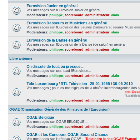
Eurovision Junior en général
Vos messages sur l'Eurovision Junior en général
Modérateurs:
philippe
,
scoreboard
,
administrateur
,
alain
Eurovision Danseurs et Musiciens en général
Vos messages sur l'Eurovision des Jeunes Danseurs et Jeunes Musiciens
Modérateurs:
philippe
,
scoreboard
,
administrateur
,
alain
Eurovision de la Danse en général
Vos messages sur l'Eurovision de la Danse (de salon) en général
Modérateurs:
philippe
,
scoreboard
,
administrateur
,
alain
Libre antenne
On discute de tout, ou presque...
Vos messages sur tout, sauf l'Eurovision...
Modérateurs:
philippe
,
scoreboard
,
administrateur
,
alain
Télé-Luxembourg / RTL Télévision - 25-01-1955 / 30-06-2010
Vos messages ; pour les nostalgiques de la chaîne luxembourgeoise des a
>>> En souve
"La télévision
Modérateurs:
philippe
,
scoreboard
,
administrateur
,
alain
OGAE (Organisation Générale des Amateurs de l'Eurovision)
OGAE Belgique
Vos messages sur OGAE BELGIQUE...
Modérateurs:
philippe
,
scoreboard
,
administrateur
,
alain
OGAE et les Concours OGAE, Second Chance
Vos messages sur le réseau OGAE... (
Rejoindre le site OGAE France
)