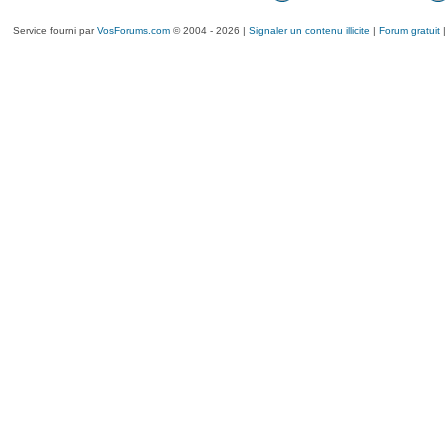
Service fourni par
VosForums.com
© 2004 - 2026 |
Signaler un contenu illicite
|
Forum gratuit