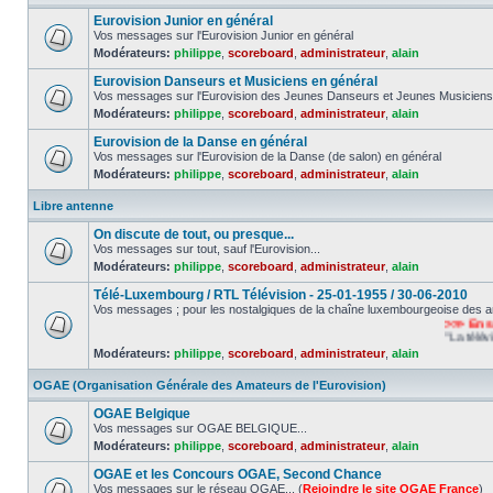
Eurovision Junior en général
Vos messages sur l'Eurovision Junior en général
Modérateurs:
philippe
,
scoreboard
,
administrateur
,
alain
Eurovision Danseurs et Musiciens en général
Vos messages sur l'Eurovision des Jeunes Danseurs et Jeunes Musiciens
Modérateurs:
philippe
,
scoreboard
,
administrateur
,
alain
Eurovision de la Danse en général
Vos messages sur l'Eurovision de la Danse (de salon) en général
Modérateurs:
philippe
,
scoreboard
,
administrateur
,
alain
Libre antenne
On discute de tout, ou presque...
Vos messages sur tout, sauf l'Eurovision...
Modérateurs:
philippe
,
scoreboard
,
administrateur
,
alain
Télé-Luxembourg / RTL Télévision - 25-01-1955 / 30-06-2010
Vos messages ; pour les nostalgiques de la chaîne luxembourgeoise des a
>>> En souv
"La télévisio
Modérateurs:
philippe
,
scoreboard
,
administrateur
,
alain
OGAE (Organisation Générale des Amateurs de l'Eurovision)
OGAE Belgique
Vos messages sur OGAE BELGIQUE...
Modérateurs:
philippe
,
scoreboard
,
administrateur
,
alain
OGAE et les Concours OGAE, Second Chance
Vos messages sur le réseau OGAE... (
Rejoindre le site OGAE France
)