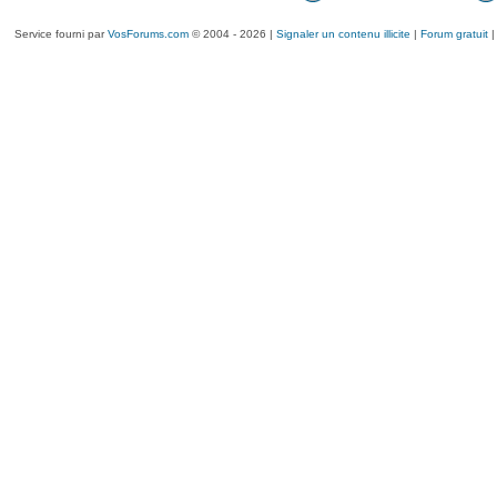
Service fourni par
VosForums.com
© 2004 - 2026 |
Signaler un contenu illicite
|
Forum gratuit