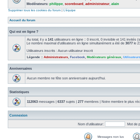
Modérateurs:
philippe
,
scoreboard
,
administrateur
,
alain
Supprimer tous les cookies du forum
|
L’équipe
Accueil du forum
Qui est en ligne ?
Au total, il y a
141
utilisateurs en ligne :: 0 inscrit, 0 invisible et 141 invité
Le nombre maximal d’utilisateurs en ligne simultanément a été de
3077
le 2
Utilisateurs inscrits : Aucun utilisateur inscrit
Légende ::
Administrateurs
,
Facebook
,
Modérateurs généraux
,
Utilisateur
Anniversaires
Aucun membre ne fête son anniversaire aujourd’hui.
Statistiques
112063
messages |
6337
sujets |
277
membres | Notre membre le plus réc
Connexion
Nom d’utilisateur:
Mot de 
Messages non lus