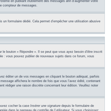
système en publiant inutilement des messages afin d’augmenter votre
otre compteur de messages.
puis un formulaire dédié. Cela permet d’empêcher une utilisation abusive
 le bouton « Répondre ». Il se peut que vous ayez besoin d’être inscrit
ple : vous pouvez publier de nouveaux sujets dans ce forum, vous
z éditer un de vos messages en cliquant le bouton adéquat, parfois
u message affichera le nombre de fois que vous l’avez édité, contenant
sent rédiger une raison discrète concernant leur édition. Veuillez noter
pouvez cocher la case
Insérer une signature
depuis le formulaire de
riée dans le panneau de contrôle de l’utilisateur. Si vous choisissez