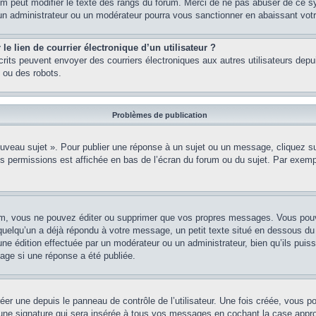
rum peut modifier le texte des rangs du forum. Merci de ne pas abuser de ce 
 un administrateur ou un modérateur pourra vous sanctionner en abaissant v
e lien de courrier électronique d’un utilisateur ?
 inscrits peuvent envoyer des courriers électroniques aux autres utilisateurs de
 ou des robots.
Problèmes de publication
uveau sujet ». Pour publier une réponse à un sujet ou un message, cliquez sur
s permissions est affichée en bas de l’écran du forum ou du sujet. Par exem
m, vous ne pouvez éditer ou supprimer que vos propres messages. Vous pouve
i quelqu’un a déjà répondu à votre message, un petit texte situé en dessous d
t d’une édition effectuée par un modérateur ou un administrateur, bien qu’ils puis
age si une réponse a été publiée.
er une depuis le panneau de contrôle de l’utilisateur. Une fois créée, vous 
 une signature qui sera insérée à tous vos messages en cochant la case approp