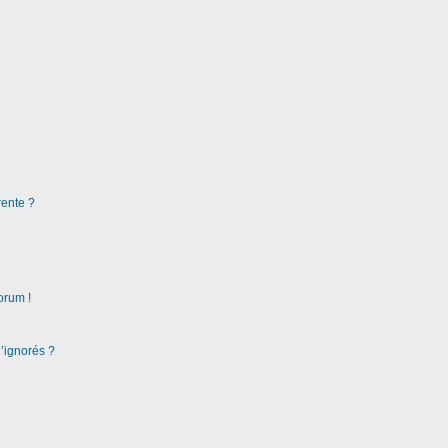
rente ?
orum !
d’ignorés ?