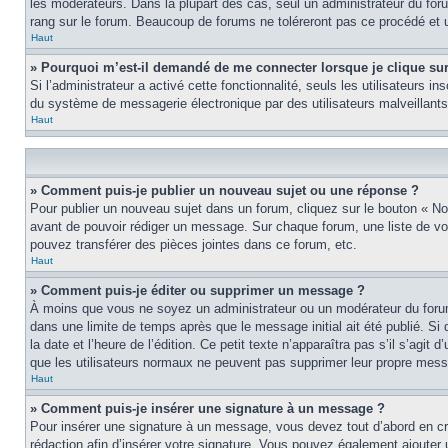
les modérateurs. Dans la plupart des cas, seul un administrateur du fo
rang sur le forum. Beaucoup de forums ne toléreront pas ce procédé et
Haut
» Pourquoi m’est-il demandé de me connecter lorsque je clique sur l
Si l’administrateur a activé cette fonctionnalité, seuls les utilisateurs
du système de messagerie électronique par des utilisateurs malveillants
Haut
» Comment puis-je publier un nouveau sujet ou une réponse ?
Pour publier un nouveau sujet dans un forum, cliquez sur le bouton « No
avant de pouvoir rédiger un message. Sur chaque forum, une liste de vo
pouvez transférer des pièces jointes dans ce forum, etc.
Haut
» Comment puis-je éditer ou supprimer un message ?
À moins que vous ne soyez un administrateur ou un modérateur du foru
dans une limite de temps après que le message initial ait été publié. S
la date et l’heure de l’édition. Ce petit texte n’apparaîtra pas s’il s’agi
que les utilisateurs normaux ne peuvent pas supprimer leur propre mess
Haut
» Comment puis-je insérer une signature à un message ?
Pour insérer une signature à un message, vous devez tout d’abord en cré
rédaction afin d’insérer votre signature. Vous pouvez également ajouter