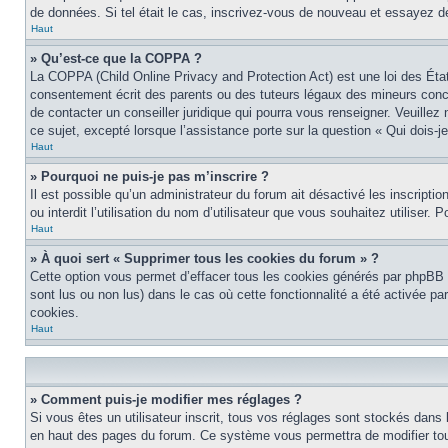
de données. Si tel était le cas, inscrivez-vous de nouveau et essayez d
Haut
» Qu’est-ce que la COPPA ?
La COPPA (Child Online Privacy and Protection Act) est une loi des Éta
consentement écrit des parents ou des tuteurs légaux des mineurs conce
de contacter un conseiller juridique qui pourra vous renseigner. Veuille
ce sujet, excepté lorsque l’assistance porte sur la question « Qui dois-
Haut
» Pourquoi ne puis-je pas m’inscrire ?
Il est possible qu’un administrateur du forum ait désactivé les inscript
ou interdit l’utilisation du nom d’utilisateur que vous souhaitez utiliser.
Haut
» À quoi sert « Supprimer tous les cookies du forum » ?
Cette option vous permet d’effacer tous les cookies générés par phpBB 3
sont lus ou non lus) dans le cas où cette fonctionnalité a été activée 
cookies.
Haut
» Comment puis-je modifier mes réglages ?
Si vous êtes un utilisateur inscrit, tous vos réglages sont stockés dans
en haut des pages du forum. Ce système vous permettra de modifier tou