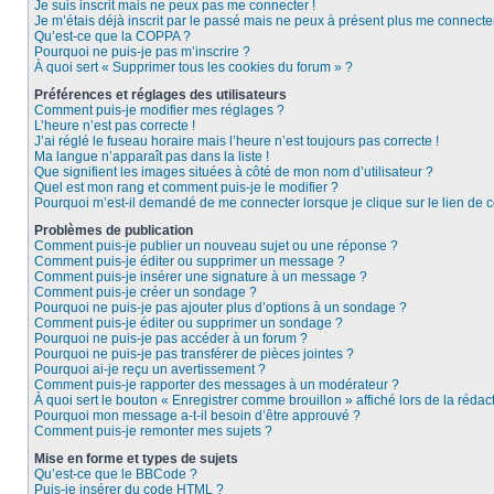
Je suis inscrit mais ne peux pas me connecter !
Je m’étais déjà inscrit par le passé mais ne peux à présent plus me connecter
Qu’est-ce que la COPPA ?
Pourquoi ne puis-je pas m’inscrire ?
À quoi sert « Supprimer tous les cookies du forum » ?
Préférences et réglages des utilisateurs
Comment puis-je modifier mes réglages ?
L’heure n’est pas correcte !
J’ai réglé le fuseau horaire mais l’heure n’est toujours pas correcte !
Ma langue n’apparaît pas dans la liste !
Que signifient les images situées à côté de mon nom d’utilisateur ?
Quel est mon rang et comment puis-je le modifier ?
Pourquoi m’est-il demandé de me connecter lorsque je clique sur le lien de co
Problèmes de publication
Comment puis-je publier un nouveau sujet ou une réponse ?
Comment puis-je éditer ou supprimer un message ?
Comment puis-je insérer une signature à un message ?
Comment puis-je créer un sondage ?
Pourquoi ne puis-je pas ajouter plus d’options à un sondage ?
Comment puis-je éditer ou supprimer un sondage ?
Pourquoi ne puis-je pas accéder à un forum ?
Pourquoi ne puis-je pas transférer de pièces jointes ?
Pourquoi ai-je reçu un avertissement ?
Comment puis-je rapporter des messages à un modérateur ?
À quoi sert le bouton « Enregistrer comme brouillon » affiché lors de la rédact
Pourquoi mon message a-t-il besoin d’être approuvé ?
Comment puis-je remonter mes sujets ?
Mise en forme et types de sujets
Qu’est-ce que le BBCode ?
Puis-je insérer du code HTML ?