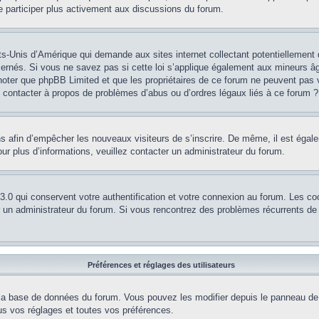
e participer plus activement aux discussions du forum.
ts-Unis d’Amérique qui demande aux sites internet collectant potentiellement
rnés. Si vous ne savez pas si cette loi s’applique également aux mineurs âg
z noter que phpBB Limited et que les propriétaires de ce forum ne peuvent pas 
je contacter à propos de problèmes d’abus ou d’ordres légaux liés à ce forum ?
ions afin d’empêcher les nouveaux visiteurs de s’inscrire. De même, il est éga
 Pour plus d’informations, veuillez contacter un administrateur du forum.
.0 qui conservent votre authentification et votre connexion au forum. Les co
par un administrateur du forum. Si vous rencontrez des problèmes récurrents 
Préférences et réglages des utilisateurs
 la base de données du forum. Vous pouvez les modifier depuis le panneau de co
s vos réglages et toutes vos préférences.