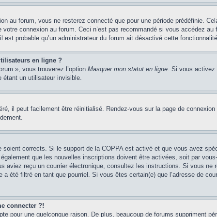
on au forum, vous ne resterez connecté que pour une période prédéfinie. Cela 
e votre connexion au forum. Ceci n’est pas recommandé si vous accédez au fo
il est probable qu’un administrateur du forum ait désactivé cette fonctionnalité
ilisateurs en ligne ?
forum », vous trouverez l’option
Masquer mon statut en ligne
. Si vous activez
ant un utilisateur invisible.
é, il peut facilement être réinitialisé. Rendez-vous sur la page de connexion
idement.
se soient corrects. Si le support de la COPPA est activé et que vous avez spé
 également que les nouvelles inscriptions doivent être activées, soit par vou
vous aviez reçu un courrier électronique, consultez les instructions. Si vous n
 a été filtré en tant que pourriel. Si vous êtes certain(e) que l’adresse de co
me connecter ?!
pte pour une quelconque raison. De plus, beaucoup de forums suppriment périodi