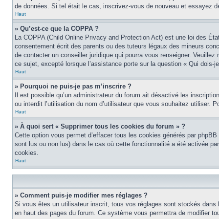
de données. Si tel était le cas, inscrivez-vous de nouveau et essayez d
Haut
» Qu’est-ce que la COPPA ?
La COPPA (Child Online Privacy and Protection Act) est une loi des Éta
consentement écrit des parents ou des tuteurs légaux des mineurs conce
de contacter un conseiller juridique qui pourra vous renseigner. Veuille
ce sujet, excepté lorsque l’assistance porte sur la question « Qui dois-
Haut
» Pourquoi ne puis-je pas m’inscrire ?
Il est possible qu’un administrateur du forum ait désactivé les inscript
ou interdit l’utilisation du nom d’utilisateur que vous souhaitez utiliser.
Haut
» À quoi sert « Supprimer tous les cookies du forum » ?
Cette option vous permet d’effacer tous les cookies générés par phpBB 3
sont lus ou non lus) dans le cas où cette fonctionnalité a été activée 
cookies.
Haut
» Comment puis-je modifier mes réglages ?
Si vous êtes un utilisateur inscrit, tous vos réglages sont stockés dans
en haut des pages du forum. Ce système vous permettra de modifier tou