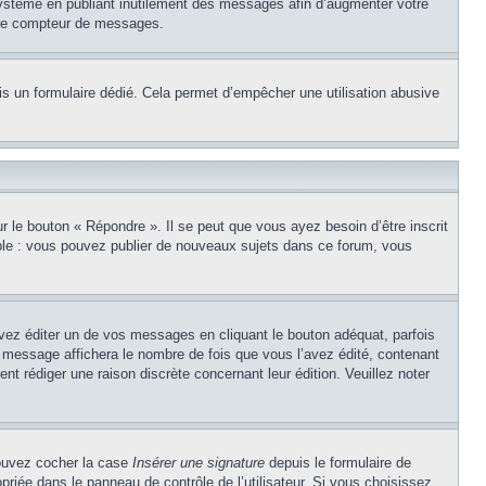
système en publiant inutilement des messages afin d’augmenter votre
otre compteur de messages.
puis un formulaire dédié. Cela permet d’empêcher une utilisation abusive
 le bouton « Répondre ». Il se peut que vous ayez besoin d’être inscrit
ple : vous pouvez publier de nouveaux sujets dans ce forum, vous
z éditer un de vos messages en cliquant le bouton adéquat, parfois
u message affichera le nombre de fois que vous l’avez édité, contenant
sent rédiger une raison discrète concernant leur édition. Veuillez noter
pouvez cocher la case
Insérer une signature
depuis le formulaire de
riée dans le panneau de contrôle de l’utilisateur. Si vous choisissez