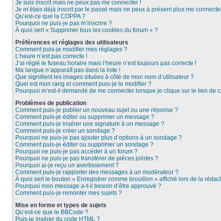
Je suis inscrit mais ne peux pas me connecter !
Je m’étais déjà inscrit par le passé mais ne peux à présent plus me connecter
Qu’est-ce que la COPPA ?
Pourquoi ne puis-je pas m’inscrire ?
À quoi sert « Supprimer tous les cookies du forum » ?
Préférences et réglages des utilisateurs
Comment puis-je modifier mes réglages ?
L’heure n’est pas correcte !
J’ai réglé le fuseau horaire mais l’heure n’est toujours pas correcte !
Ma langue n’apparaît pas dans la liste !
Que signifient les images situées à côté de mon nom d’utilisateur ?
Quel est mon rang et comment puis-je le modifier ?
Pourquoi m’est-il demandé de me connecter lorsque je clique sur le lien de co
Problèmes de publication
Comment puis-je publier un nouveau sujet ou une réponse ?
Comment puis-je éditer ou supprimer un message ?
Comment puis-je insérer une signature à un message ?
Comment puis-je créer un sondage ?
Pourquoi ne puis-je pas ajouter plus d’options à un sondage ?
Comment puis-je éditer ou supprimer un sondage ?
Pourquoi ne puis-je pas accéder à un forum ?
Pourquoi ne puis-je pas transférer de pièces jointes ?
Pourquoi ai-je reçu un avertissement ?
Comment puis-je rapporter des messages à un modérateur ?
À quoi sert le bouton « Enregistrer comme brouillon » affiché lors de la rédact
Pourquoi mon message a-t-il besoin d’être approuvé ?
Comment puis-je remonter mes sujets ?
Mise en forme et types de sujets
Qu’est-ce que le BBCode ?
Puis-je insérer du code HTML ?