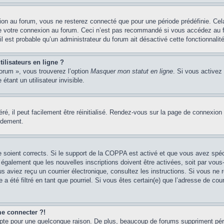
on au forum, vous ne resterez connecté que pour une période prédéfinie. Cela 
e votre connexion au forum. Ceci n’est pas recommandé si vous accédez au fo
il est probable qu’un administrateur du forum ait désactivé cette fonctionnalité
ilisateurs en ligne ?
forum », vous trouverez l’option
Masquer mon statut en ligne
. Si vous activez
ant un utilisateur invisible.
é, il peut facilement être réinitialisé. Rendez-vous sur la page de connexion
idement.
se soient corrects. Si le support de la COPPA est activé et que vous avez spé
 également que les nouvelles inscriptions doivent être activées, soit par vou
vous aviez reçu un courrier électronique, consultez les instructions. Si vous n
 a été filtré en tant que pourriel. Si vous êtes certain(e) que l’adresse de co
me connecter ?!
pte pour une quelconque raison. De plus, beaucoup de forums suppriment périodi