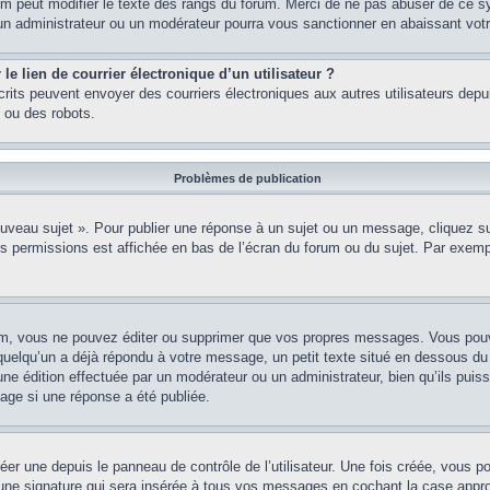
rum peut modifier le texte des rangs du forum. Merci de ne pas abuser de ce 
 un administrateur ou un modérateur pourra vous sanctionner en abaissant v
e lien de courrier électronique d’un utilisateur ?
 inscrits peuvent envoyer des courriers électroniques aux autres utilisateurs de
 ou des robots.
Problèmes de publication
uveau sujet ». Pour publier une réponse à un sujet ou un message, cliquez sur
s permissions est affichée en bas de l’écran du forum ou du sujet. Par exem
m, vous ne pouvez éditer ou supprimer que vos propres messages. Vous pouve
i quelqu’un a déjà répondu à votre message, un petit texte situé en dessous d
t d’une édition effectuée par un modérateur ou un administrateur, bien qu’ils puis
age si une réponse a été publiée.
er une depuis le panneau de contrôle de l’utilisateur. Une fois créée, vous 
 une signature qui sera insérée à tous vos messages en cochant la case approp