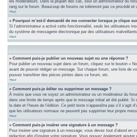
les modérateurs. Dans la plupart des cas, seul un administrateur du fo
rang sur le forum. Beaucoup de forums ne toléreront pas ce procédé et
Haut
» Pourquoi m’est-il demandé de me connecter lorsque je clique sur l
Si l’administrateur a activé cette fonctionnalité, seuls les utilisateurs
du système de messagerie électronique par des utilisateurs malveillants
Haut
» Comment puis-je publier un nouveau sujet ou une réponse ?
Pour publier un nouveau sujet dans un forum, cliquez sur le bouton « No
avant de pouvoir rédiger un message. Sur chaque forum, une liste de vo
pouvez transférer des pièces jointes dans ce forum, etc.
Haut
» Comment puis-je éditer ou supprimer un message ?
À moins que vous ne soyez un administrateur ou un modérateur du foru
dans une limite de temps après que le message initial ait été publié. S
la date et l’heure de l’édition. Ce petit texte n’apparaîtra pas s’il s’agi
que les utilisateurs normaux ne peuvent pas supprimer leur propre mess
Haut
» Comment puis-je insérer une signature à un message ?
Pour insérer une signature à un message, vous devez tout d’abord en cré
rédaction afin d’insérer votre signature. Vous pouvez également ajouter