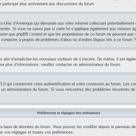
e participer plus activement aux discussions du forum.
ts-Unis d’Amérique qui demande aux sites internet collectant potentiellement
rnés. Si vous ne savez pas si cette loi s’applique également aux mineurs âg
z noter que phpBB Limited et que les propriétaires de ce forum ne peuvent pas 
je contacter à propos de problèmes d’abus ou d’ordres légaux liés à ce forum ?
ions afin d’empêcher les nouveaux visiteurs de s’inscrire. De même, il est éga
 Pour plus d’informations, veuillez contacter un administrateur du forum.
.0 qui conservent votre authentification et votre connexion au forum. Les co
par un administrateur du forum. Si vous rencontrez des problèmes récurrents 
Préférences et réglages des utilisateurs
 la base de données du forum. Vous pouvez les modifier depuis le panneau de co
s vos réglages et toutes vos préférences.