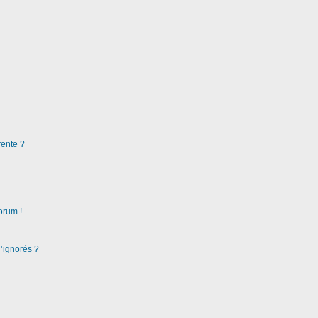
rente ?
orum !
d’ignorés ?